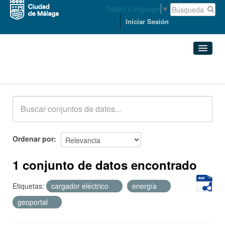
Select Language
▼
Iniciar Sesión
Conjuntos de datos
Conjuntos de datos
Organizaciones
Grupos
Ordenar por
Acerca de
1 conjunto de datos encontrado
Etiquetas:
cargador eléctrico
energía
geoportal