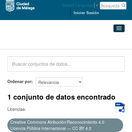
Select Language
▼
Iniciar Sesión
Conjuntos de datos
Conjuntos de datos
Organizaciones
Grupos
Ordenar por
Acerca de
1 conjunto de datos encontrado
Licencias:
Creative Commons Atribución/Reconocimiento 4.0
Licencia Pública Internacional — CC BY 4.0