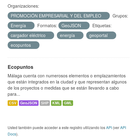
Organizaciones:
PROMOCIÓN EMPRESARIAL Y DEL EMPLEO
Grupos:
Energía
Formatos:
GeoJSON
Etiquetas:
cargador eléctrico
energía
geoportal
ecopuntos
Ecopuntos
Málaga cuenta con numerosos elementos o emplazamientos
que están integrados en la ciudad y que representan algunos
de los proyectos o medidas que se están llevando a cabo
para...
CSV
GeoJSON
SHP
KML
GML
Usted también puede acceder a este registro utilizando los
API
(ver
API
Docs
).