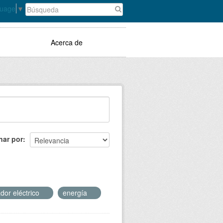
guage
▼
Acerca de
nar por
dor eléctrico
energía