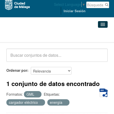
Select Language
▼
Iniciar Sesión
Conjuntos de datos
Conjuntos de datos
Organizaciones
Grupos
Ordenar por
Acerca de
1 conjunto de datos encontrado
Formatos:
GML
Etiquetas:
cargador eléctrico
energía