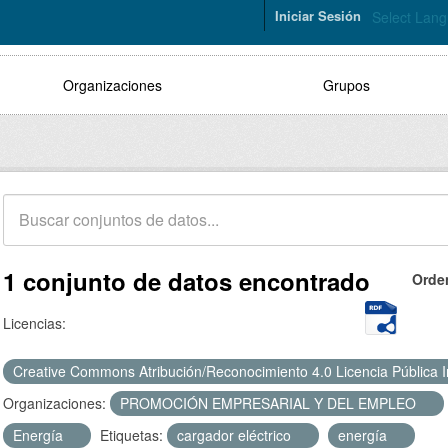
Iniciar Sesión
Select Lan
Organizaciones
Grupos
1 conjunto de datos encontrado
Orde
Licencias:
Creative Commons Atribución/Reconocimiento 4.0 Licencia Pública 
Organizaciones:
PROMOCIÓN EMPRESARIAL Y DEL EMPLEO
Energía
Etiquetas:
cargador eléctrico
energía