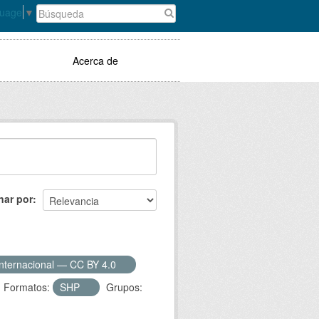
guage
▼
Acerca de
nar por
Internacional — CC BY 4.0
Formatos:
SHP
Grupos: