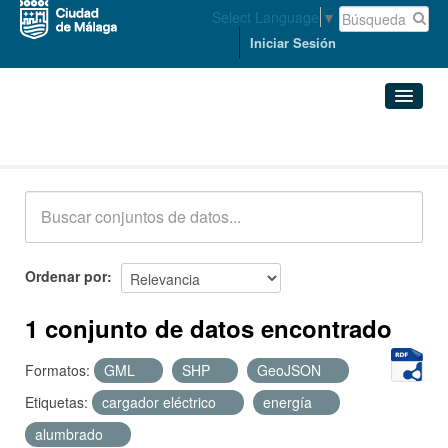
Select Language
▼
Iniciar Sesión
Conjuntos de datos
Conjuntos de datos
Organizaciones
Grupos
Ordenar por
Acerca de
1 conjunto de datos encontrado
Formatos:
GML
SHP
GeoJSON
Etiquetas:
cargador eléctrico
energía
alumbrado