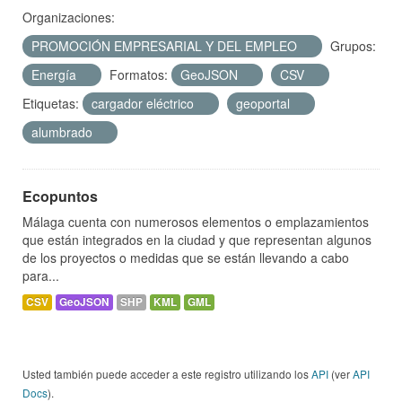
Organizaciones:
PROMOCIÓN EMPRESARIAL Y DEL EMPLEO
Grupos:
Energía
Formatos:
GeoJSON
CSV
Etiquetas:
cargador eléctrico
geoportal
alumbrado
Ecopuntos
Málaga cuenta con numerosos elementos o emplazamientos
que están integrados en la ciudad y que representan algunos
de los proyectos o medidas que se están llevando a cabo
para...
CSV
GeoJSON
SHP
KML
GML
Usted también puede acceder a este registro utilizando los
API
(ver
API
Docs
).