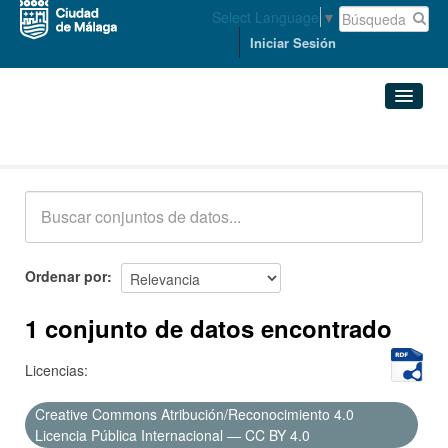
Select Language
▼
Iniciar Sesión
Conjuntos de datos
Conjuntos de datos
Organizaciones
Grupos
Ordenar por
Acerca de
1 conjunto de datos encontrado
Licencias:
Creative Commons Atribución/Reconocimiento 4.0
Licencia Pública Internacional — CC BY 4.0