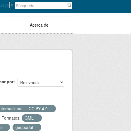
guage
▼
Acerca de
nar por
Internacional — CC BY 4.0
Formatos:
GML
co
geoportal