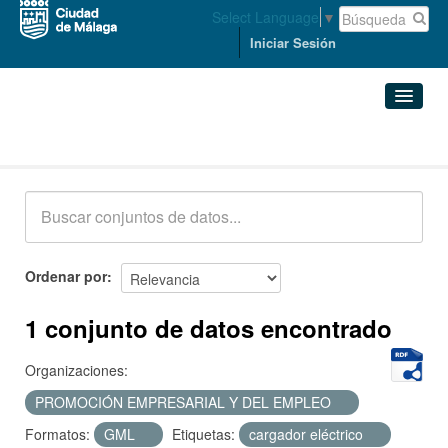
Select Language
▼
Iniciar Sesión
Conjuntos de datos
Conjuntos de datos
Organizaciones
Grupos
Ordenar por
Acerca de
1 conjunto de datos encontrado
Organizaciones:
PROMOCIÓN EMPRESARIAL Y DEL EMPLEO
Formatos:
GML
Etiquetas:
cargador eléctrico