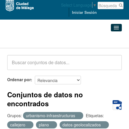
Select Language
▼
Iniciar Sesión
Conjuntos de datos
Conjuntos de datos
Organizaciones
Grupos
Ordenar por
Acerca de
Conjuntos de datos no
encontrados
Grupos:
urbanismo-infraestructuras
Etiquetas:
callejero
plano
datos geolocalizados