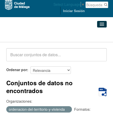
Select Language
▼
Iniciar Sesión
Conjuntos de datos
Conjuntos de datos
Organizaciones
Grupos
Ordenar por
Acerca de
Conjuntos de datos no
encontrados
Organizaciones:
ordenacion-del-territorio-y-vivienda
Formatos: