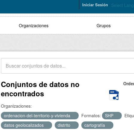
Iniciar Sesión
Select Lan
Organizaciones
Grupos
Conjuntos de datos no
Orde
encontrados
Organizaciones:
ordenacion-del-territorio-y-vivienda
Formatos:
SHP
Etiqu
datos geolocalizados
distrito
cartografía