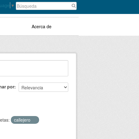
guage
▼
Acerca de
nar por
etas:
callejero