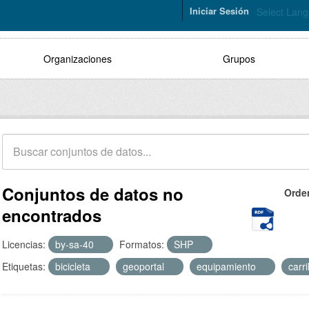
Iniciar Sesión
Select Lan
Organizaciones
Grupos
Conjuntos de datos no
Orde
encontrados
Licencias:
by-sa-40
Formatos:
SHP
Etiquetas:
bicicleta
geoportal
equipamiento
carr