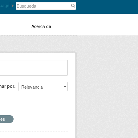
guage
▼
Acerca de
nar por
iles