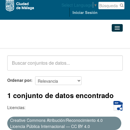
Select Language
▼
Iniciar Sesión
Conjuntos de datos
Conjuntos de datos
Organizaciones
Grupos
Ordenar por
Acerca de
1 conjunto de datos encontrado
Licencias:
Creative Commons Atribución/Reconocimiento 4.0
Licencia Pública Internacional — CC BY 4.0