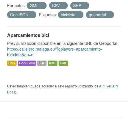
Formatos:
GML
CSV
SHP
GeoJSON
Etiquetas:
bicicleta
geoportal
Aparcamientos bici
Previsualización disponible en la siguiente URL de Geoportal
https://callejero.malaga.eu/?gplayers=aparcamiento-
bicicleta&gp=o
CSV
GeoJSON
SHP
KML
GML
Usted también puede acceder a este registro utilizando los
API
(ver
API
Docs
).