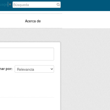
guage
▼
Acerca de
nar por