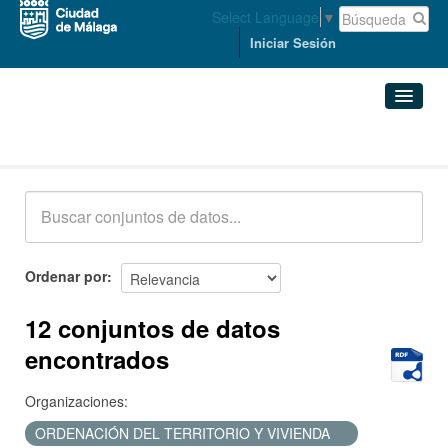
Select Language
▼
Iniciar Sesión
Conjuntos de datos
Conjuntos de datos
Organizaciones
Grupos
Ordenar por
Acerca de
12 conjuntos de datos
encontrados
Organizaciones:
ORDENACIÓN DEL TERRITORIO Y VIVIENDA