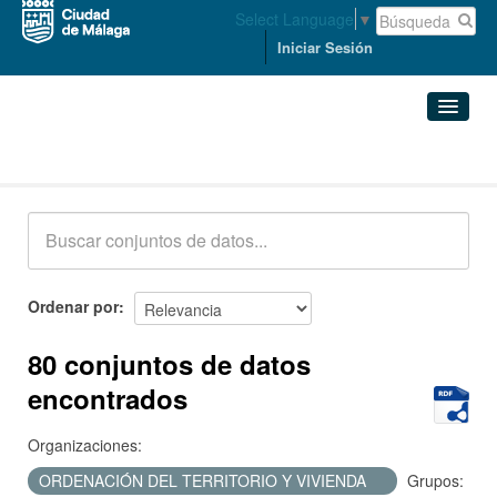
Select Language
▼
Iniciar Sesión
Conjuntos de datos
Conjuntos de datos
Organizaciones
Grupos
Ordenar por
Acerca de
80 conjuntos de datos
encontrados
Organizaciones:
ORDENACIÓN DEL TERRITORIO Y VIVIENDA
Grupos: