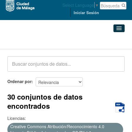
Select Language
▼
Iniciar Sesión
Conjuntos de datos
Conjuntos de datos
Organizaciones
Grupos
Ordenar por
Acerca de
30 conjuntos de datos
encontrados
Licencias:
Creative Commons Atribución/Reconocimiento 4.0