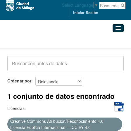
Select Language
▼
Iniciar Sesión
Conjuntos de datos
Conjuntos de datos
Organizaciones
Grupos
Ordenar por
Acerca de
1 conjunto de datos encontrado
Licencias:
Creative Commons Atribución/Reconocimiento 4.0
Licencia Pública Internacional — CC BY 4.0