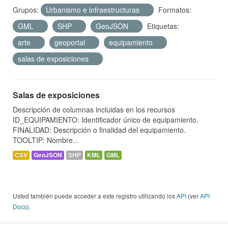
Grupos:
Urbanismo e infraestructuras
Formatos:
GML
SHP
GeoJSON
Etiquetas:
arte
geoportal
equipamiento
salas de exposiciones
Salas de exposiciones
Descripción de columnas incluidas en los recursos
ID_EQUIPAMIENTO: Identificador único de equipamiento.
FINALIDAD: Descripción o finalidad del equipamiento.
TOOLTIP: Nombre...
CSV
GeoJSON
SHP
KML
GML
Usted también puede acceder a este registro utilizando los
API
(ver
API
Docs
).