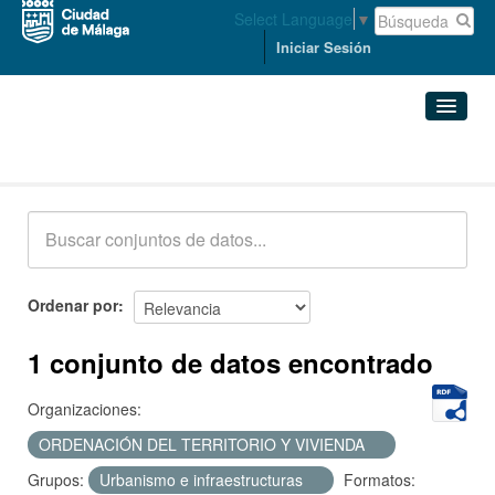
Select Language
▼
Iniciar Sesión
Conjuntos de datos
Conjuntos de datos
Organizaciones
Grupos
Ordenar por
Acerca de
1 conjunto de datos encontrado
Organizaciones:
ORDENACIÓN DEL TERRITORIO Y VIVIENDA
Grupos:
Urbanismo e infraestructuras
Formatos: