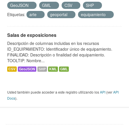
GeoJSON
GML
CSV
SHP
Etiquetas:
arte
geoportal
equipamiento
Salas de exposiciones
Descripción de columnas incluidas en los recursos
ID_EQUIPAMIENTO: Identificador único de equipamiento.
FINALIDAD: Descripción o finalidad del equipamiento.
TOOLTIP: Nombre...
CSV
GeoJSON
SHP
KML
GML
Usted también puede acceder a este registro utilizando los
API
(ver
API
Docs
).