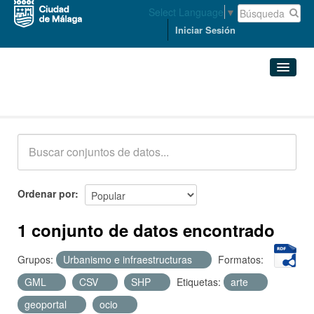
Select Language
▼
Iniciar Sesión
Conjuntos de datos
Conjuntos de datos
Organizaciones
Grupos
Ordenar por
Acerca de
1 conjunto de datos encontrado
Grupos:
Urbanismo e infraestructuras
Formatos:
GML
CSV
SHP
Etiquetas:
arte
geoportal
ocio