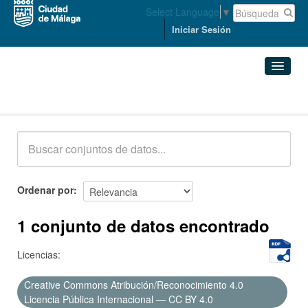
Select Language
▼
Iniciar Sesión
Conjuntos de datos
Conjuntos de datos
Organizaciones
Grupos
Ordenar por
Acerca de
1 conjunto de datos encontrado
Licencias:
Creative Commons Atribución/Reconocimiento 4.0
Licencia Pública Internacional — CC BY 4.0