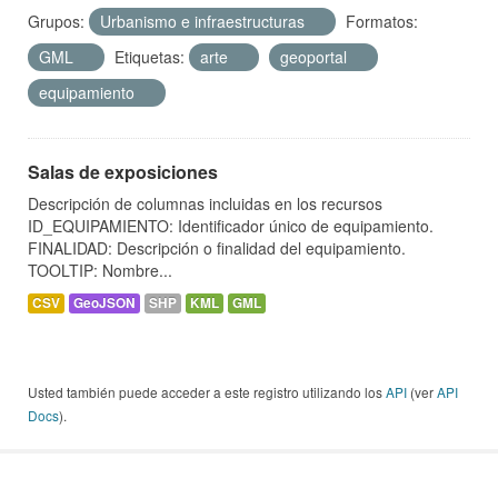
Grupos:
Urbanismo e infraestructuras
Formatos:
GML
Etiquetas:
arte
geoportal
equipamiento
Salas de exposiciones
Descripción de columnas incluidas en los recursos
ID_EQUIPAMIENTO: Identificador único de equipamiento.
FINALIDAD: Descripción o finalidad del equipamiento.
TOOLTIP: Nombre...
CSV
GeoJSON
SHP
KML
GML
Usted también puede acceder a este registro utilizando los
API
(ver
API
Docs
).