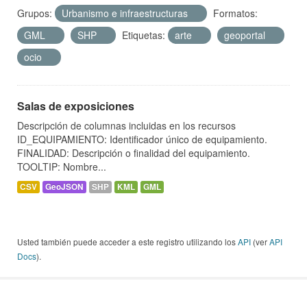
Grupos:
Urbanismo e infraestructuras
Formatos:
GML
SHP
Etiquetas:
arte
geoportal
ocio
Salas de exposiciones
Descripción de columnas incluidas en los recursos
ID_EQUIPAMIENTO: Identificador único de equipamiento.
FINALIDAD: Descripción o finalidad del equipamiento.
TOOLTIP: Nombre...
CSV
GeoJSON
SHP
KML
GML
Usted también puede acceder a este registro utilizando los
API
(ver
API
Docs
).