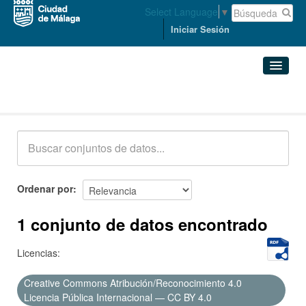
Select Language
▼
Iniciar Sesión
Conjuntos de datos
Conjuntos de datos
Organizaciones
Grupos
Ordenar por
Acerca de
1 conjunto de datos encontrado
Licencias:
Creative Commons Atribución/Reconocimiento 4.0
Licencia Pública Internacional — CC BY 4.0