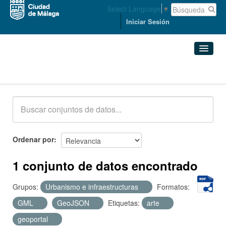
Select Language
▼
Iniciar Sesión
Conjuntos de datos
Conjuntos de datos
Organizaciones
Grupos
Ordenar por
Acerca de
1 conjunto de datos encontrado
Grupos:
Urbanismo e infraestructuras
Formatos:
GML
GeoJSON
Etiquetas:
arte
geoportal