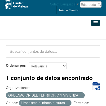
Select Language
▼
Iniciar Sesión
Conjuntos de datos
Conjuntos de datos
Organizaciones
Grupos
Ordenar por
Acerca de
1 conjunto de datos encontrado
Organizaciones:
ORDENACIÓN DEL TERRITORIO Y VIVIENDA
Grupos:
Urbanismo e infraestructuras
Formatos: