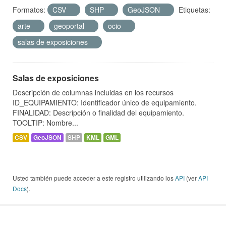
Formatos:
CSV
SHP
GeoJSON
Etiquetas:
arte
geoportal
ocio
salas de exposiciones
Salas de exposiciones
Descripción de columnas incluidas en los recursos
ID_EQUIPAMIENTO: Identificador único de equipamiento.
FINALIDAD: Descripción o finalidad del equipamiento.
TOOLTIP: Nombre...
CSV
GeoJSON
SHP
KML
GML
Usted también puede acceder a este registro utilizando los
API
(ver
API
Docs
).