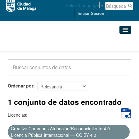
Select Language
▼
Iniciar Sesión
Conjuntos de datos
Conjuntos de datos
Organizaciones
Grupos
Ordenar por
Acerca de
1 conjunto de datos encontrado
Licencias:
Creative Commons Atribución/Reconocimiento 4.0
Licencia Pública Internacional — CC BY 4.0