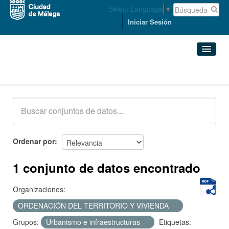
Select Language
▼
Iniciar Sesión
Conjuntos de datos
Conjuntos de datos
Organizaciones
Grupos
Ordenar por
Acerca de
1 conjunto de datos encontrado
Organizaciones:
ORDENACIÓN DEL TERRITORIO Y VIVIENDA
Grupos:
Urbanismo e infraestructuras
Etiquetas: