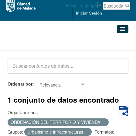
Select Language
▼
Iniciar Sesión
Conjuntos de datos
Conjuntos de datos
Organizaciones
Grupos
Ordenar por
Acerca de
1 conjunto de datos encontrado
Organizaciones:
ORDENACIÓN DEL TERRITORIO Y VIVIENDA
Grupos:
Urbanismo e infraestructuras
Formatos: