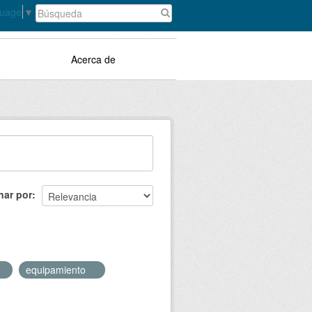
guage
▼
Acerca de
nar por
equipamiento