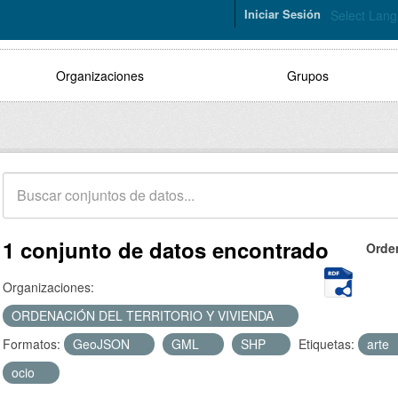
Iniciar Sesión
Select Lan
Organizaciones
Grupos
1 conjunto de datos encontrado
Orde
Organizaciones:
ORDENACIÓN DEL TERRITORIO Y VIVIENDA
Formatos:
GeoJSON
GML
SHP
Etiquetas:
arte
ocio