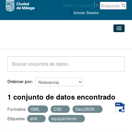
Select Language
▼
Iniciar Sesión
Conjuntos de datos
Conjuntos de datos
Organizaciones
Grupos
Ordenar por
Acerca de
1 conjunto de datos encontrado
Formatos:
GML
CSV
GeoJSON
Etiquetas:
arte
equipamiento