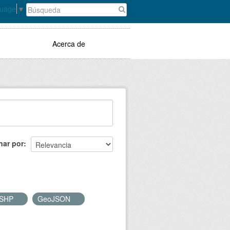
guage
▼
Acerca de
nar por
SHP
GeoJSON