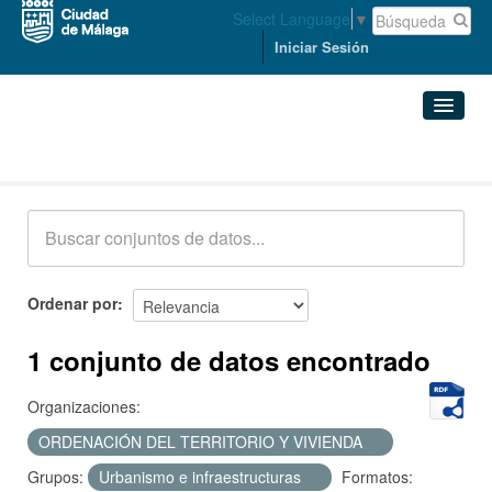
Select Language
▼
Iniciar Sesión
Conjuntos de datos
Conjuntos de datos
Organizaciones
Grupos
Ordenar por
Acerca de
1 conjunto de datos encontrado
Organizaciones:
ORDENACIÓN DEL TERRITORIO Y VIVIENDA
Grupos:
Urbanismo e infraestructuras
Formatos: