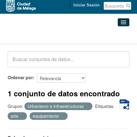
Iniciar Sesión
Conjuntos de datos
Conjuntos de datos
Organizaciones
Grupos
Ordenar por
Acerca de
1 conjunto de datos encontrado
Grupos:
Urbanismo e infraestructuras
Etiquetas:
arte
equipamiento