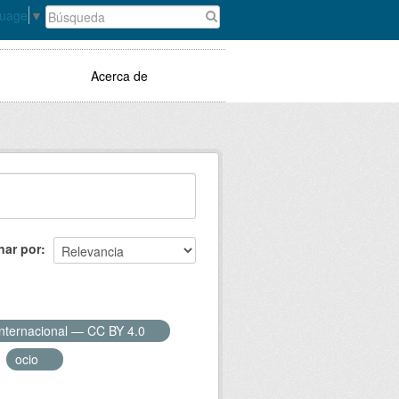
guage
▼
Acerca de
nar por
Internacional — CC BY 4.0
ocio