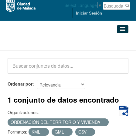
Select Language
▼
Iniciar Sesión
Conjuntos de datos
Conjuntos de datos
Organizaciones
Grupos
Ordenar por
Acerca de
1 conjunto de datos encontrado
Organizaciones:
ORDENACIÓN DEL TERRITORIO Y VIVIENDA
Formatos:
KML
GML
CSV