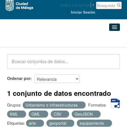
Select Language
▼
Iniciar Sesión
Conjuntos de datos
Conjuntos de datos
Organizaciones
Grupos
Ordenar por
Acerca de
1 conjunto de datos encontrado
Grupos:
Urbanismo e infraestructuras
Formatos:
KML
GML
CSV
GeoJSON
Etiquetas:
arte
geoportal
equipamiento