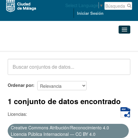
Select Language
▼
Iniciar Sesión
Conjuntos de datos
Conjuntos de datos
Organizaciones
Grupos
Ordenar por
Acerca de
1 conjunto de datos encontrado
Licencias:
Creative Commons Atribución/Reconocimiento 4.0
Licencia Pública Internacional — CC BY 4.0