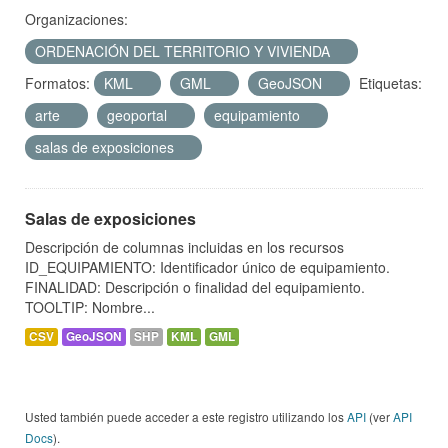
Organizaciones:
ORDENACIÓN DEL TERRITORIO Y VIVIENDA
Formatos:
KML
GML
GeoJSON
Etiquetas:
arte
geoportal
equipamiento
salas de exposiciones
Salas de exposiciones
Descripción de columnas incluidas en los recursos
ID_EQUIPAMIENTO: Identificador único de equipamiento.
FINALIDAD: Descripción o finalidad del equipamiento.
TOOLTIP: Nombre...
CSV
GeoJSON
SHP
KML
GML
Usted también puede acceder a este registro utilizando los
API
(ver
API
Docs
).