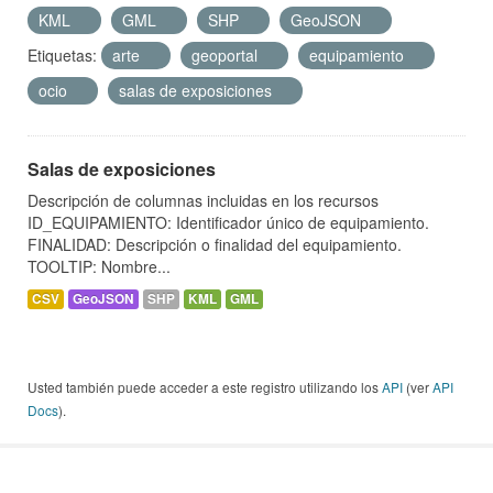
KML
GML
SHP
GeoJSON
Etiquetas:
arte
geoportal
equipamiento
ocio
salas de exposiciones
Salas de exposiciones
Descripción de columnas incluidas en los recursos
ID_EQUIPAMIENTO: Identificador único de equipamiento.
FINALIDAD: Descripción o finalidad del equipamiento.
TOOLTIP: Nombre...
CSV
GeoJSON
SHP
KML
GML
Usted también puede acceder a este registro utilizando los
API
(ver
API
Docs
).