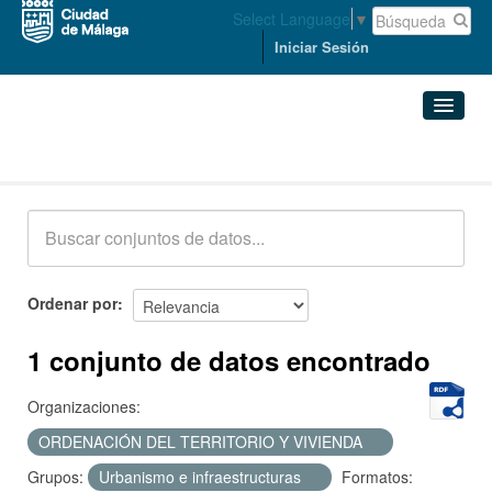
Select Language
▼
Iniciar Sesión
Conjuntos de datos
Conjuntos de datos
Organizaciones
Grupos
Ordenar por
Acerca de
1 conjunto de datos encontrado
Organizaciones:
ORDENACIÓN DEL TERRITORIO Y VIVIENDA
Grupos:
Urbanismo e infraestructuras
Formatos: