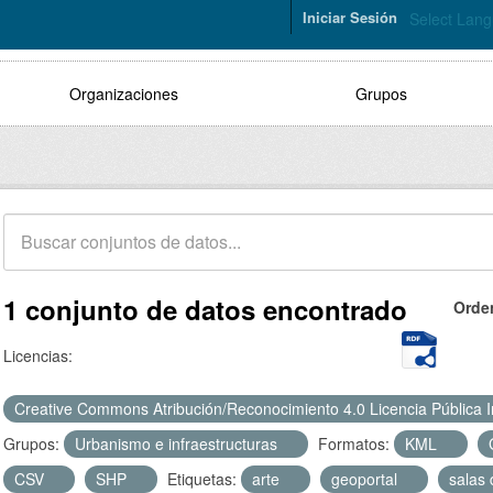
Iniciar Sesión
Select Lan
Organizaciones
Grupos
1 conjunto de datos encontrado
Orde
Licencias:
Creative Commons Atribución/Reconocimiento 4.0 Licencia Pública 
Grupos:
Urbanismo e infraestructuras
Formatos:
KML
CSV
SHP
Etiquetas:
arte
geoportal
salas