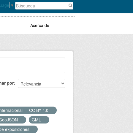
guage
▼
Acerca de
nar por
Internacional — CC BY 4.0
GeoJSON
GML
 de exposiciones