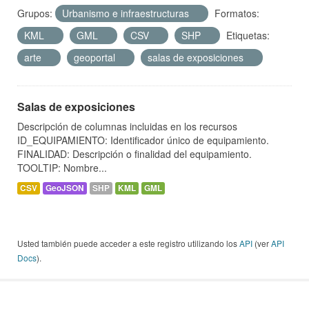
Grupos:
Urbanismo e infraestructuras
Formatos:
KML
GML
CSV
SHP
Etiquetas:
arte
geoportal
salas de exposiciones
Salas de exposiciones
Descripción de columnas incluidas en los recursos
ID_EQUIPAMIENTO: Identificador único de equipamiento.
FINALIDAD: Descripción o finalidad del equipamiento.
TOOLTIP: Nombre...
CSV
GeoJSON
SHP
KML
GML
Usted también puede acceder a este registro utilizando los
API
(ver
API
Docs
).