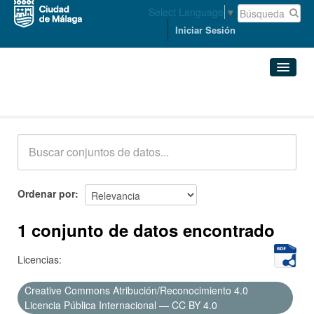
Select Language
▼
Iniciar Sesión
Conjuntos de datos
Conjuntos de datos
Organizaciones
Grupos
Ordenar por
Acerca de
1 conjunto de datos encontrado
Licencias:
Creative Commons Atribución/Reconocimiento 4.0
Licencia Pública Internacional — CC BY 4.0