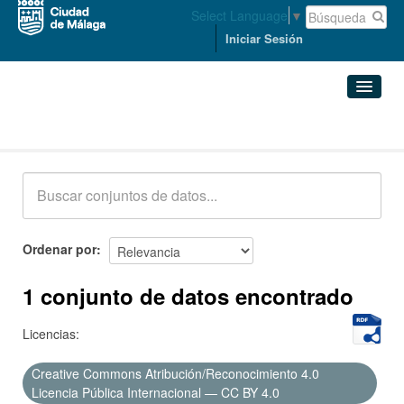
Select Language
▼
Iniciar Sesión
Conjuntos de datos
Conjuntos de datos
Organizaciones
Grupos
Ordenar por
Acerca de
1 conjunto de datos encontrado
Licencias:
Creative Commons Atribución/Reconocimiento 4.0
Licencia Pública Internacional — CC BY 4.0