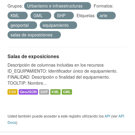
Grupos:
Urbanismo e infraestructuras
Formatos:
KML
GML
SHP
Etiquetas:
arte
geoportal
equipamiento
salas de exposiciones
Salas de exposiciones
Descripción de columnas incluidas en los recursos
ID_EQUIPAMIENTO: Identificador único de equipamiento.
FINALIDAD: Descripción o finalidad del equipamiento.
TOOLTIP: Nombre...
CSV
GeoJSON
SHP
KML
GML
Usted también puede acceder a este registro utilizando los
API
(ver
API
Docs
).