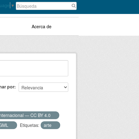
guage
▼
Acerca de
nar por
Internacional — CC BY 4.0
GML
Etiquetas:
arte