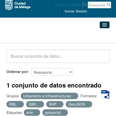
Select Language
▼
Iniciar Sesión
Conjuntos de datos
Conjuntos de datos
Organizaciones
Grupos
Ordenar por
Acerca de
1 conjunto de datos encontrado
Grupos:
Urbanismo e infraestructuras
Formatos:
KML
GML
SHP
GeoJSON
Etiquetas:
arte
geoportal