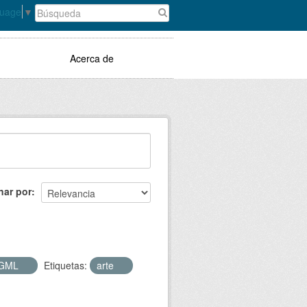
guage
▼
Acerca de
nar por
GML
Etiquetas:
arte