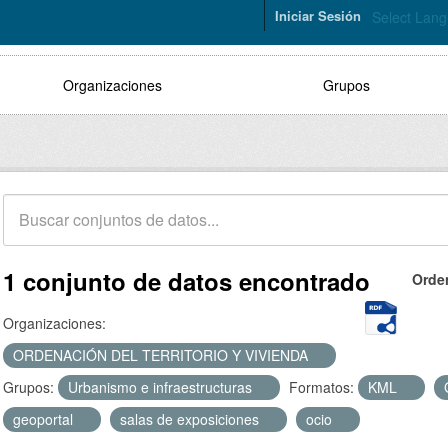
Iniciar Sesión
Select Lan
Organizaciones
Grupos
1 conjunto de datos encontrado
Orde
Organizaciones:
ORDENACIÓN DEL TERRITORIO Y VIVIENDA
Grupos:
Urbanismo e infraestructuras
Formatos:
KML
geoportal
salas de exposiciones
ocio