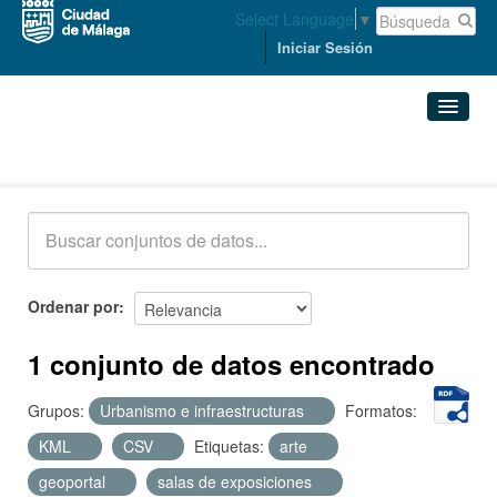
Select Language
▼
Iniciar Sesión
Conjuntos de datos
Conjuntos de datos
Organizaciones
Grupos
Ordenar por
Acerca de
1 conjunto de datos encontrado
Grupos:
Urbanismo e infraestructuras
Formatos:
KML
CSV
Etiquetas:
arte
geoportal
salas de exposiciones