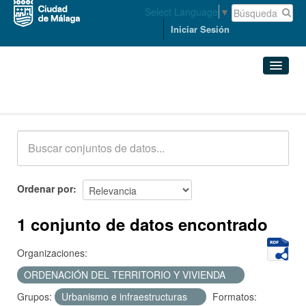
Select Language
▼
Iniciar Sesión
Conjuntos de datos
Conjuntos de datos
Organizaciones
Grupos
Ordenar por
Acerca de
1 conjunto de datos encontrado
Organizaciones:
ORDENACIÓN DEL TERRITORIO Y VIVIENDA
Grupos:
Urbanismo e infraestructuras
Formatos: