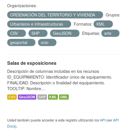
Organizaciones:
ORDENACIÓN DEL TERRITORIO Y VIVIENDA
Grupos:
Urbanismo e infraestructuras
Formatos:
KML
CSV
SHP
GeoJSON
Etiquetas:
arte
geoportal
ocio
Salas de exposiciones
Descripción de columnas incluidas en los recursos
ID_EQUIPAMIENTO: Identificador único de equipamiento.
FINALIDAD: Descripción o finalidad del equipamiento.
TOOLTIP: Nombre...
CSV
GeoJSON
SHP
KML
GML
Usted también puede acceder a este registro utilizando los
API
(ver
API
Docs
).