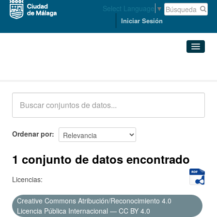
Select Language
▼
Iniciar Sesión
Conjuntos de datos
Conjuntos de datos
Organizaciones
Grupos
Ordenar por
Acerca de
1 conjunto de datos encontrado
Licencias:
Creative Commons Atribución/Reconocimiento 4.0
Licencia Pública Internacional — CC BY 4.0