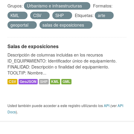
Grupos:
Urbanismo e infraestructuras
Formatos:
KML
CSV
SHP
Etiquetas:
arte
geoportal
salas de exposiciones
Salas de exposiciones
Descripción de columnas incluidas en los recursos
ID_EQUIPAMIENTO: Identificador único de equipamiento.
FINALIDAD: Descripción o finalidad del equipamiento.
TOOLTIP: Nombre...
CSV
GeoJSON
SHP
KML
GML
Usted también puede acceder a este registro utilizando los
API
(ver
API
Docs
).