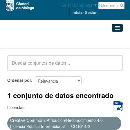
Select Language
▼
Iniciar Sesión
Conjuntos de datos
Conjuntos de datos
Organizaciones
Grupos
Ordenar por
Acerca de
1 conjunto de datos encontrado
Licencias:
Creative Commons Atribución/Reconocimiento 4.0
Licencia Pública Internacional — CC BY 4.0