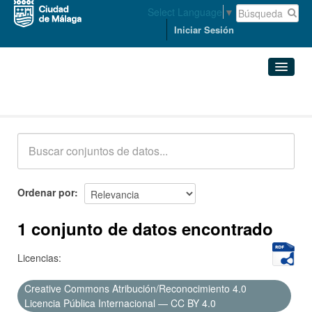
Select Language
▼
Iniciar Sesión
Conjuntos de datos
Conjuntos de datos
Organizaciones
Grupos
Ordenar por
Acerca de
1 conjunto de datos encontrado
Licencias:
Creative Commons Atribución/Reconocimiento 4.0
Licencia Pública Internacional — CC BY 4.0