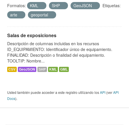
Formatos:
KML
SHP
GeoJSON
Etiquetas:
arte
geoportal
Salas de exposiciones
Descripción de columnas incluidas en los recursos
ID_EQUIPAMIENTO: Identificador único de equipamiento.
FINALIDAD: Descripción o finalidad del equipamiento.
TOOLTIP: Nombre...
CSV
GeoJSON
SHP
KML
GML
Usted también puede acceder a este registro utilizando los
API
(ver
API
Docs
).