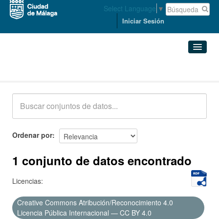
Select Language
▼
Iniciar Sesión
Conjuntos de datos
Conjuntos de datos
Organizaciones
Grupos
Ordenar por
Acerca de
1 conjunto de datos encontrado
Licencias:
Creative Commons Atribución/Reconocimiento 4.0
Licencia Pública Internacional — CC BY 4.0